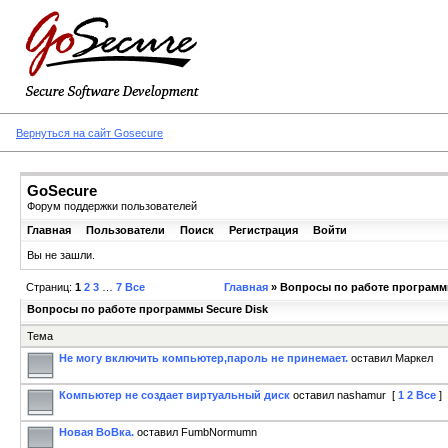
Вернуться на сайт Gosecure
GoSecure
Форум поддержки пользователей
Главная
Пользователи
Поиск
Регистрация
Войти
Вы не зашли.
Страниц:
1
2
3
…
7
Все
Главная
» Вопросы по работе программы
Вопросы по работе программы Secure Disk
Тема
Не могу включить компьютер,пароль не принемает.
оставил Маркел
Компьютер не создает виртуальный диск
оставил nashamur
[
1
2
Все
]
Новая ВоВка.
оставил FumbNormumn