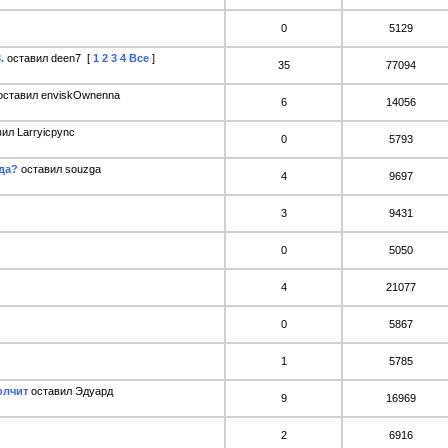
0
5129
.
оставил deen7
[
1
2
3
4
Все
]
35
77094
оставил enviskOwnenna
6
14056
ил Larryicpync
0
5793
да?
оставил souzga
4
9697
3
9431
0
5050
4
21077
0
5867
1
5785
олчит
оставил Эдуард
9
16969
2
6916