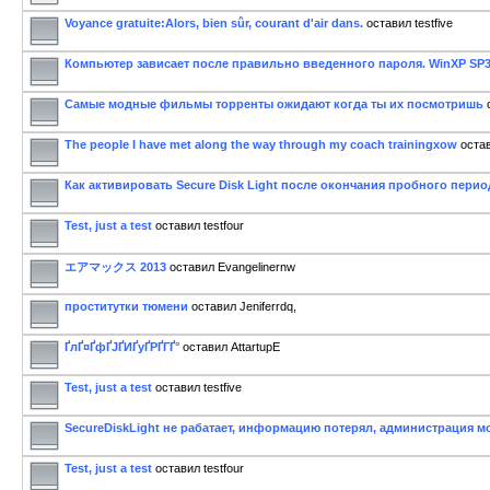
Voyance gratuite:Alors, bien sûr, courant d'air dans.
оставил testfive
Компьютер зависает после правильно введенного пароля. WinXP SP3
Самые модные фильмы торренты ожидают когда ты их посмотришь
The people I have met along the way through my coach trainingxow
остав
Как активировать Secure Disk Light после окончания пробного перио
Test, just a test
оставил testfour
エアマックス 2013
оставил Evangelinernw
проститутки тюмени
оставил Jeniferrdq,
ҐлҐ¤ҐфҐЈҐИҐуҐРҐГҐ°
оставил AttartupE
Test, just a test
оставил testfive
SecureDiskLight не рабатает, информацию потерял, администрация м
Test, just a test
оставил testfour