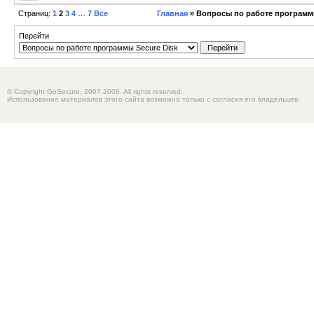
Страниц:
1
2
3
4
…
7
Все
Главная
» Вопросы по работе программы
Перейти
© Copyright GoSecure, 2007-2008. All rights reserved.
Использование материалов этого сайта возможно только с согласия его владельцев.