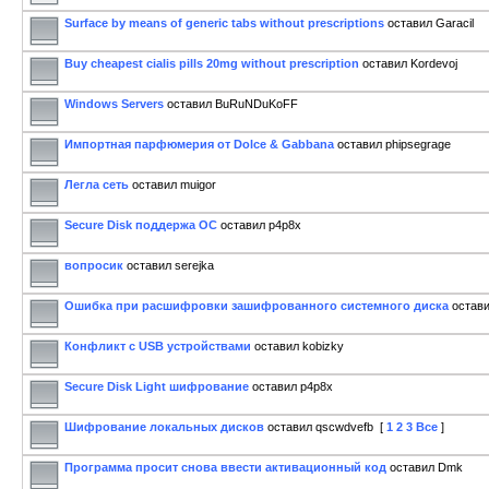
Surface by means of generic tabs without prescriptions
оставил Garacil
Buy cheapest cialis pills 20mg without prescription
оставил Kordevoj
Windows Servers
оставил BuRuNDuKoFF
Импортная парфюмерия от Dolce & Gabbana
оставил phipsegrage
Легла сеть
оставил muigor
Secure Disk поддержа ОС
оставил p4p8x
вопросик
оставил serejka
Ошибка при расшифровки зашифрованного системного диска
остави
Конфликт с USB устройствами
оставил kobizky
Secure Disk Light шифрование
оставил p4p8x
Шифрование локальных дисков
оставил qscwdvefb
[
1
2
3
Все
]
Программа просит снова ввести активационный код
оставил Dmk