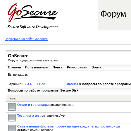
Вернуться на сайт Gosecure
GoSecure
Форум поддержки пользователей
Главная
Пользователи
Поиск
Регистрация
Войти
Вы не зашли.
Страниц:
1
2
3
4
…
7
Все
Главная
» Вопросы по работе программы
Вопросы по работе программы Secure Disk
Тема
Отели и гостиницы
оставил hotelskp
Test, just a test
оставил testfive
Самые новые фильмы торренты ждут когда ты их посмотришь
оставил enviskOwnenna