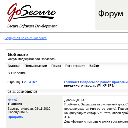
Вернуться на сайт Gosecure
GoSecure
Форум поддержки пользователей
Главная
Пользователи
Поиск
Регистрация
Войти
Вы не зашли.
Страниц:
1
2
3
4
Все
Главная
»
Вопросы по работе программы
введенного пароля. WinXP SP3.
08-11-2010 06:07:05
deen7
Добрый день!
Участник
Проблема: Зашифрован системный диск С:.
Зарегистрирован: 08-11-2010
перезапускается (что естественно). При введен
Сообщений: 5
Конфигурация: WinXp SP3. Установлен дра
Профиль
ATA.
Дешифрация с помощью диска восстановлен