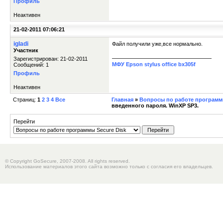
Профиль
Неактивен
21-02-2011 07:06:21
igladi
Файл получили уже,все нормально.
Участник
Зарегистрирован: 21-02-2011
МФУ Epson stylus office bx305f
Сообщений: 1
Профиль
Неактивен
Страниц:
1
2
3
4
Все
Главная
»
Вопросы по работе программы
введенного пароля. WinXP SP3.
Перейти
© Copyright GoSecure, 2007-2008. All rights reserved.
Использование материалов этого сайта возможно только с согласия его владельцев.