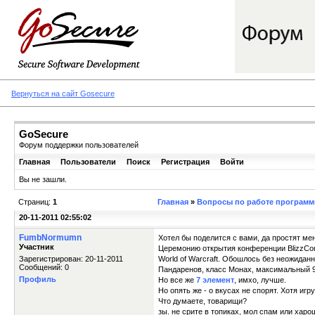
Вернуться на сайт Gosecure
GoSecure
Форум поддержки пользователей
Главная
Пользователи
Поиск
Регистрация
Войти
Вы не зашли.
Страниц:
1
Главная
»
Вопросы по работе программы
20-11-2011 02:55:02
FumbNormumn
Хотел бы поделится с вами, да простят ме
Участник
Церемонию открытия конференции BlizzCon
Зарегистрирован: 20-11-2011
World of Warcraft. Обошлось без неожиданн
Сообщений: 0
Пандаренов, класс Монах, максимальный 9
Профиль
Но все же
7 элемент
, имхо, лучше.
Но опять же - о вкусах не спорят. Хотя иг
Что думаете, товарищи?
зы. не срите в топиках, мол спам или харо