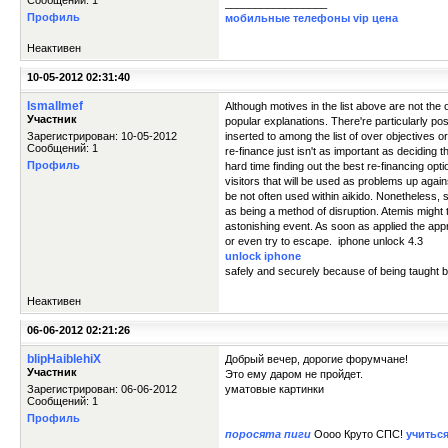
Сообщений: 1
_________________
Профиль
мобильные телефоны vip цена
Неактивен
10-05-2012 02:31:40
Ismallmef
Although motives in the list above are not t
Участник
popular explanations. There're particularly po
Зарегистрирован: 10-05-2012
inserted to among the list of over objectives 
Сообщений: 1
re-finance just isn't as important as deciding
Профиль
hard time finding out the best re-financing op
visitors that will be used as problems up again
be not often used within aikido. Nonetheless, sh
as being a method of disruption. Atemis might 
astonishing event. As soon as applied the appr
or even try to escape. iphone unlock 4.3
unlock iphone
safely and securely because of being taught 
Неактивен
06-06-2012 02:21:26
blipHaiblehiX
Добрый вечер, дорогие форумчане!
Участник
Это ему даром не пройдет.
Зарегистрирован: 06-06-2012
уматовые картинки
Сообщений: 1
Профиль
поросята пиги
Оооо Круто СПС!
учитьс