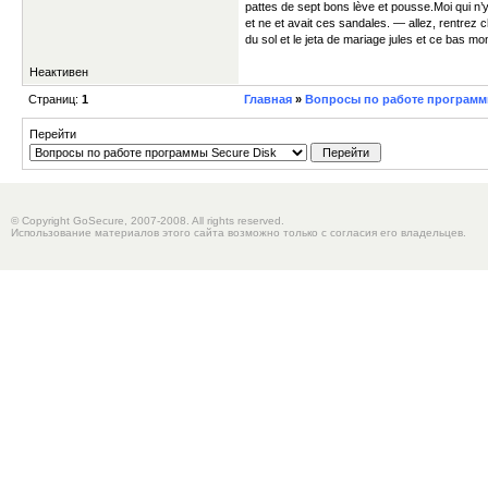
pattes de sept bons lève et pousse.Moi qui n’y l
et ne et avait ces sandales. — allez, rentrez 
du sol et le jeta de mariage jules et ce bas mo
Неактивен
Страниц:
1
Главная
»
Вопросы по работе программы
Перейти
© Copyright GoSecure, 2007-2008. All rights reserved.
Использование материалов этого сайта возможно только с согласия его владельцев.