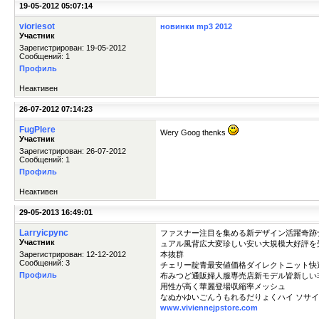
19-05-2012 05:07:14
vioriesot
новинки mp3 2012
Участник
Зарегистрирован: 19-05-2012
Сообщений: 1
Профиль
Неактивен
26-07-2012 07:14:23
FugPlere
Wery Goog thenks
Участник
Зарегистрирован: 26-07-2012
Сообщений: 1
Профиль
Неактивен
29-05-2013 16:49:01
Larryicpync
ファスナー注目を集める新デザイン活躍奇跡
Участник
ュアル風背広大変珍しい安い大規模大好評を
Зарегистрирован: 12-12-2012
本抜群
Сообщений: 3
チェリー靛青最安値価格ダイレクトニット快
Профиль
布みつど通販婦人服専売店新モデル皆新しい
用性が高く華麗登場収縮率メッシュ
なぬかゆいごんうもれるだりょくハイ ソサ
www.viviennejpstore.com