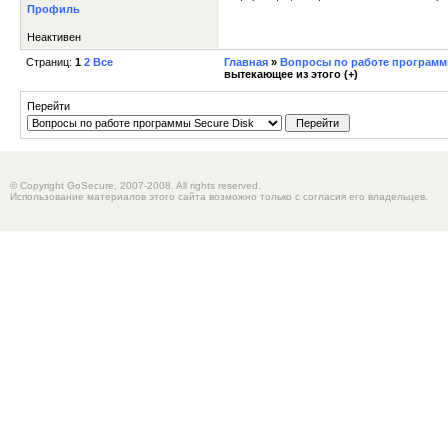
Профиль
Неактивен
Страниц:
1
2
Все
Главная
»
Вопросы по работе программы
вытекающее из этого (+)
Перейти
© Copyright GoSecure, 2007-2008. All rights reserved.
Использование материалов этого сайта возможно только с согласия его владельцев.