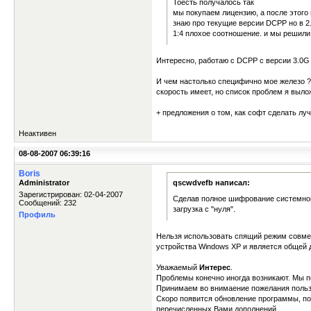
Тоесть получалось так
мы покупаем лицензию, а после этого
знаю про текущие версии DCPP но в 2.
1:4 плохое соотношение. и мы решили 
Интересно, работаю с DCPP с версии 3.0G 
И чем настолько специфично мое железо ? 
скорость имеет, но список проблем я вылож
+ предложения о том, как софт сделать лу
Неактивен
08-08-2007 06:39:16
Boris
Administrator
qscwdvefb написал:
Зарегистрирован: 02-04-2007
Сделав полное шифрование системного
Сообщений: 232
загрузка с "нуля".
Профиль
Нельзя использовать спящий режим совме
устройства Windows XP и является общей д
Уважаемый
Интерес
.
Проблемы конечно иногда возникают. Мы п
Принимаем во внимаение пожелания пользов
Скоро появится обновление программы, поя
перечисленных Вами дополнений.