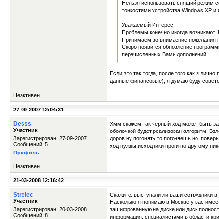
Нельзя использовать спящий режим с
тонкостями устройства Windows XP и 
Уважаемый Интерес.
Проблемы конечно иногда возникают.
Принимаем во внимаение пожелания по
Скоро появится обновление программы
перечисленных Вами дополнений.
Если это так тогда, после того как я личн
данные финансовые), я думаю буду совето
Неактивен
27-09-2007 12:04:31
Desss
Хмм скажем так черный ход может быть зал
Участник
оболочкой будет реализован алгоритм. Взл
Зарегистрирован: 27-09-2007
доров ну погонять то погоняешь но поверь
Сообщений: 5
ход нужны исходники проги по другому ник
Профиль
Неактивен
21-03-2008 12:16:42
Strelec
Скажите, выступали ли ваши сотрудники в
Участник
Насколько я понимаю в Москве у вас имее
Зарегистрирован: 20-03-2008
зашифрованную на диске или диск полнос
Сообщений: 8
информация, специалистами в области кр