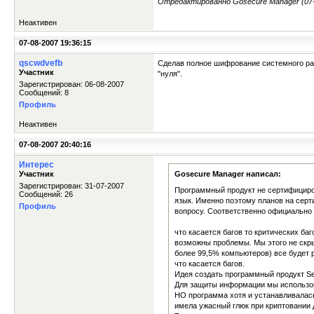
Отредактированно Gosecure Manager (07-0
Неактивен
07-08-2007 19:36:15
qscwdvefb
Сделав полное шифрование системного раз
Участник
"нуля".
Зарегистрирован: 06-08-2007
Сообщений: 8
Профиль
Неактивен
07-08-2007 20:40:16
Интерес
Участник
Gosecure Manager написал:
Зарегистрирован: 31-07-2007
Программный продукт не сертифициров
Сообщений: 26
язык. Именно поэтому планов на серт
Профиль
вопросу. Соответственно официально 
что касается багов то критических ба
возможны проблемы. Мы этого не скры
более 99,5% компьютеров) все будет 
что касается багов.
Идея создать программный продукт Se
Для защиты информации мы использов
НО программа хотя и устанавливалас
имела ужасный глюк при криптовании 