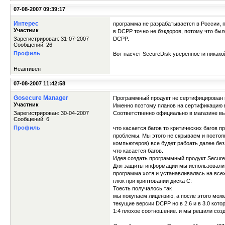
07-08-2007 09:39:17
Интерес
программа не разрабатывается в России, п
Участник
в DCPP точно не бэкдоров, потому что бы
Зарегистрирован: 31-07-2007
DCPP.
Сообщений: 26
Профиль
Вот насчет SecureDisk уверенности никакой
Неактивен
07-08-2007 11:42:58
Gosecure Manager
Программный продукт не сертифицирован в
Участник
Именно поэтому планов на сертификацию в 
Зарегистрирован: 30-04-2007
Соответственно официально в магазине вы
Сообщений: 6
Профиль
что касается багов то критических багов 
проблемы. Мы этого не скрываем и постоян
компьютеров) все будет рабоать далее без
что касается багов.
Идея создать программный продукт Secure 
Для защиты информации мы использовали 
программа хотя и устанавливалась на вс
глюк при криптовании диска С:
Тоесть получалось так
мы покупаем лицензию, а после этого мож
текущие версии DCPP но в 2.6 и в 3.0 кот
1:4 плохое соотношение. и мы решили созд