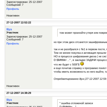
Зарегистрирован: 25-12-2007
Сообщений: 7
Профиль
Неактивен
27-12-2007 12:52:22
Iliya
Участник
том может произойти утеря или повре
Зарегистрирован: 25-12-2007
Сообщений: 7
но при этом диск отсанется зашифрованы
Профиль
так и не разобрался с №1 в первом посте,
Тем не менее покупка и активация прошли 
НО в процессе шифрования диска ( не сист
D:\$MftMirr ..." , в закладке ЗАДАЧИ проц
что же будет с 500ГБ
и еще почитав справку к программе понял
чтобы иметь возможность из него выйти, та
Отредактированно Iliya (27-12-2007 12:59:
Неактивен
27-12-2007 14:38:29
Iliya
Участник
" ошибка отложеной записи
D:\$MftMirr ..."