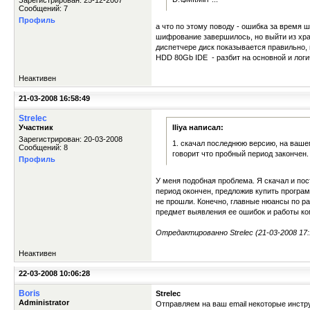
Зарегистрирован: 25-12-2007
Сообщений: 7
Профиль
а что по этому поводу - ошибка за время
шифрование завершилось, но выйти из хра
диспетчере диск показывается правильно,
HDD 80Gb IDE - разбит на основной и логи
Неактивен
21-03-2008 16:58:49
Strelec
Участник
Iliya написал:
Зарегистрирован: 20-03-2008
1. скачал последнюю версию, на вашем
Сообщений: 8
говорит что пробный период закончен.
Профиль
У меня подобная проблема. Я скачал и пос
период окончен, предложив купить програ
не прошли. Конечно, главные нюансы по ра
предмет выявления ее ошибок и работы ко
Отредактированно Strelec (21-03-2008 17:
Неактивен
22-03-2008 10:06:28
Boris
Strelec
Administrator
Отправляем на ваш email некоторые инст