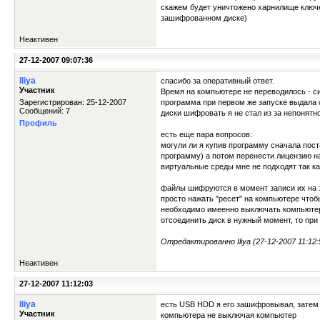
скажем будет уничтожено харнилище ключе
зашифрованном диске)
Неактивен
27-12-2007 09:07:36
Iliya
спасибо за оперативный ответ.
Участник
Время на компьютере не переводилось - с
Зарегистрирован: 25-12-2007
программа при первом же запуске выдала с
Сообщений: 7
диски шифровать я не стал из за непонятн
Профиль
есть еще пара вопросов:
могули ли я купив программу сначала пост
программу) а потом перенести лицензию на
виртуальные среды мне не подходят так к
файлы шифруются в момент записи их на з
просто нажать "ресет" на компьютере чтоб
необходимо имеенно выключать компьютер?
отсоединить диск в нужный момент, то пр
Отредактированно Iliya (27-12-2007 11:12:
Неактивен
27-12-2007 11:12:03
Iliya
есть USB HDD я его зашифровывал, затем в
Участник
компьютера не выключая компьютер