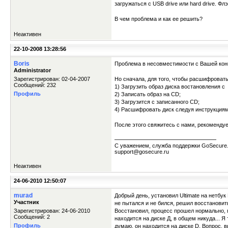
загружаться с USB drive или hard drive. 
В чем проблема и как ее решить?
Неактивен
22-10-2008 13:28:56
Boris
Проблема в несовместимости с Вашей конк
Administrator
Зарегистрирован: 02-04-2007
Но сначала, для того, чтобы расшифровать
Сообщений: 232
1) Загрузить образ диска востановления с
Профиль
2) Записать образ на CD;
3) Загрузится с записанного CD;
4) Расшифровать диск следуя инструкциям
После этого свяжитесь с нами, рекомендуем
С уважением, служба поддержки GoSecure
support@gosecure.ru
Неактивен
24-06-2010 12:50:07
murad
Добрый день, установил Ultimate на нетбук
Участник
не пытался и не бился, решил восстановит
Зарегистрирован: 24-06-2010
Восстановил, процесс прошел нормально, 
Сообщений: 2
находится на диске Д, в общем никуда... Я
Профиль
думаю, он находится на диске D. Вопрос, вы