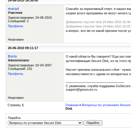
24-06-2010 16:35:00
murad
Спасибо за опреативный ответ. я нашел ва
Участник
скорее всего программы не могут ничего сд
Зарегистрирован: 24-06-2010
Сообщений: 2
Добавлено спустя Чтв 24 Июн 2010 16:36:
Профиль
Добавлено спустя Чтв 24 Июн 2010 16:35:
и вопрос. все же по какой причине после у
Неактивен
25-06-2010 09:11:17
Boris
О какой области Вы говорите? Еще раз пов
Administrator
аутентификации Secure Disk, из-за этого п
Зарегистрирован: 02-04-2007
Сообщений: 232
Насчет причины изначального сбоя - нужн
Профиль
несовместимости с одним из аппаратных 
С уважением, служба поддержки GoSecure
support@gosecure.ru
Неактивен
Страниц:
1
Главная
»
Вопросы по установке Secure 
Disk
Перейти