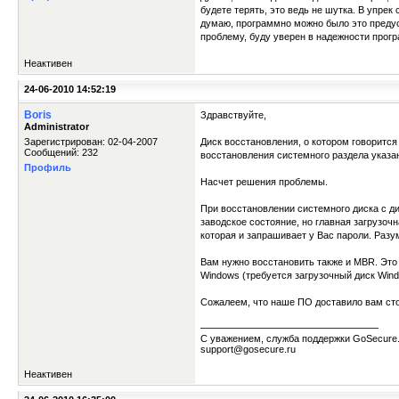
будете терять, это ведь не шутка. В упрек
думаю, программно можно было это предусм
проблему, буду уверен в надежности прог
Неактивен
24-06-2010 14:52:19
Boris
Здравствуйте,
Administrator
Зарегистрирован: 02-04-2007
Диск восстановления, о котором говорится
Сообщений: 232
восстановления системного раздела указа
Профиль
Насчет решения проблемы.
При восстановлении системного диска с д
заводское состояние, но главная загрузоч
которая и запрашивает у Вас пароли. Разум
Вам нужно восстановить также и MBR. Это
Windows (требуется загрузочный диск Win
Сожалеем, что наше ПО доставило вам сто
С уважением, служба поддержки GoSecure
support@gosecure.ru
Неактивен