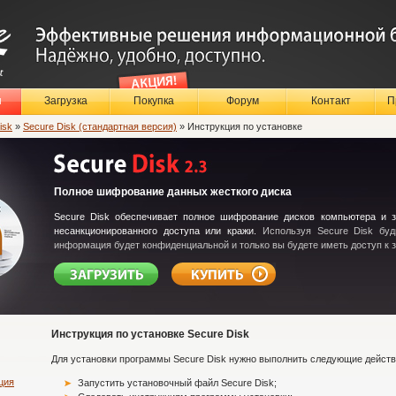
ы
Загрузка
Покупка
Форум
Контакт
П
isk
»
Secure Disk (стандартная версия)
» Инструкция по установке
Полное шифрование данных жесткого диска
Secure Disk обеспечивает полное шифрование дисков компьютера и 
несанкционированного доступа или кражи.
Используя Secure Disk буд
информация будет конфиденциальной и только вы будете иметь доступ к
Инструкция по установке Secure Disk
Для установки программы Secure Disk нужно выполнить следующие действ
ция
Запустить установочный файл Secure Disk;