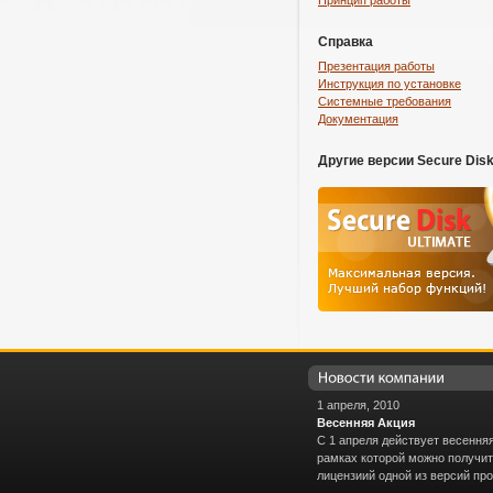
Принцип работы
Справка
Презентация работы
Инструкция по установке
Системные требования
Документация
Другие версии Secure Dis
1 апреля, 2010
Весенняя Акция
С 1 апреля действует весенняя
рамках которой можно получи
лицензиий одной из версий про