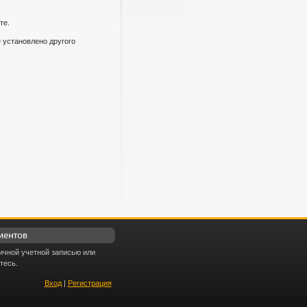
те.
 установлено другого
ичной учетной записью или
тесь.
Вход
|
Регистрация