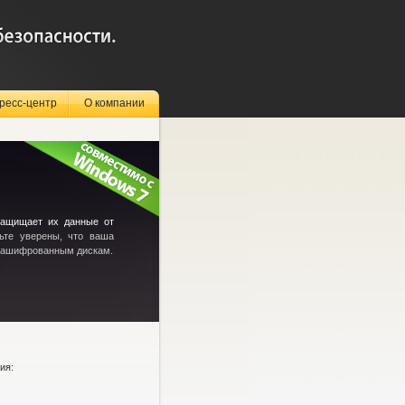
ресс-центр
О компании
защищает их данные от
ьте уверены, что ваша
 зашифрованным дискам.
ия: