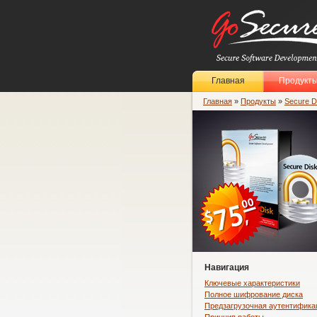
Главная
Продукт
Главная
»
Продукты
»
Secure D
Навигация
Ключевые характеристики
Полное шифрование диска
Предзагрузочная аутентифика