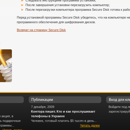
Следовать инструкциям программы установки;
После завершения установки перезагрузить компьютер;
После перезагрузки компьютера программа Secure Disk готова к рабо
Перед установкой программы Secure Disk убедитесь, что на компьютере не
программного обеспечения для шифрования дисков.
Возврат на страницу Secure Disk
k
7 декабря, 2009
Войдите под л
Контора пишет. Кто и как прослушивает
зарегистрируй
 акция, в
телефоны в Украине
ть подарочные
Человек, готовый платить $5 тысяч в день...
граммы...
Читать далее